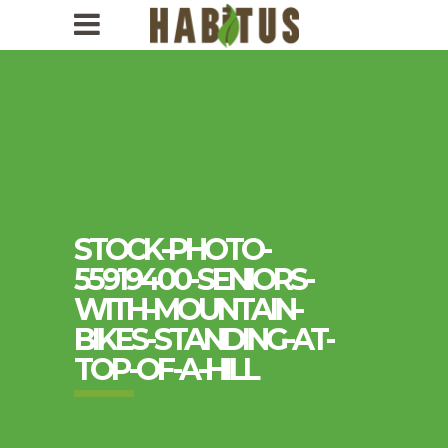
1-
418-
956-
0009
STOCK-PHOTO-
55919400-SENIORS-
WITH-MOUNTAIN-
BIKES-STANDING-AT-
TOP-OF-A-HILL