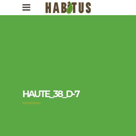
1-
418-
956-
0009
HAUTE_38_D-7